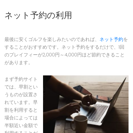
ネット予約の利用
最後に安くゴルフを楽しみたいのであれば、
ネット予約
を
することがおすすめです。ネット予約をするだけで、1回
のプレイフィーが2,000円～4,000円ほど節約できること
があります。
まず予約サイト
では、早割とい
うものが設置さ
れています。早
割を利用すると
場合によっては
半額近い金額で