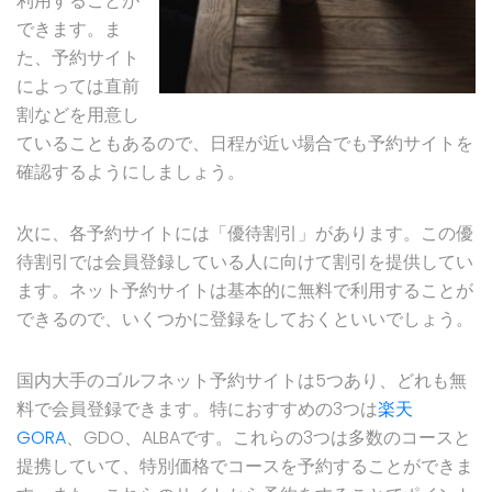
利用することが
できます。ま
た、予約サイト
によっては直前
割などを用意し
ていることもあるので、日程が近い場合でも予約サイトを
確認するようにしましょう。
次に、各予約サイトには「優待割引」があります。この優
待割引では会員登録している人に向けて割引を提供してい
ます。ネット予約サイトは基本的に無料で利用することが
できるので、いくつかに登録をしておくといいでしょう。
国内大手のゴルフネット予約サイトは5つあり、どれも無
料で会員登録できます。特におすすめの3つは
楽天
GORA
、GDO、ALBAです。これらの3つは多数のコースと
提携していて、特別価格でコースを予約することができま